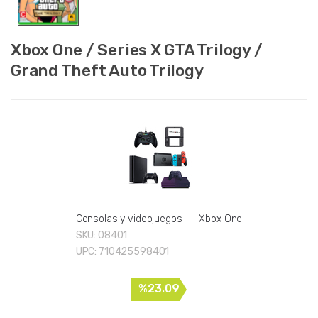
Xbox One / Series X GTA Trilogy /
Grand Theft Auto Trilogy
Consolas y videojuegos
Xbox One
SKU:
08401
UPC:
710425598401
%23.09