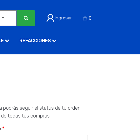
Ingresar
0
LE
REFACCIONES
 podrás seguir el status de tu orden
al de todas tus compras.
o
*