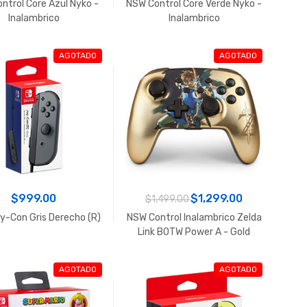
ntrol Core Azul Nyko -
NSW Control Core Verde Nyko -
Inalambrico
Inalambrico
AGOTADO
AGOTADO
$999.00
$1,299.00
$1,499.00
-Con Gris Derecho (R)
NSW Control Inalambrico Zelda
Link BOTW Power A - Gold
Chrome
AGOTADO
AGOTADO