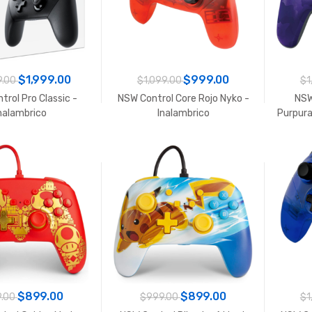
$1,999.00
$999.00
9.00
$1,099.00
$1
rol Pro Classic -
NSW Control Core Rojo Nyko -
NSW
nalambrico
Inalambrico
Purpura
$899.00
$899.00
.00
$999.00
$1