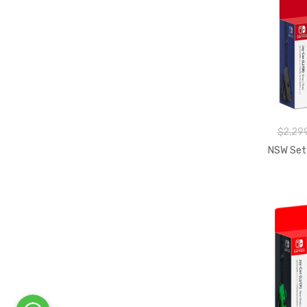
$2,29
NSW Set