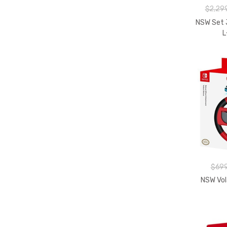
$2,29
NSW Set 
L
$699
NSW Vol