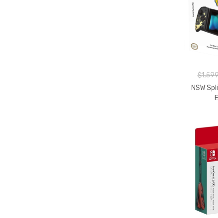
$1,599
NSW Spli
E