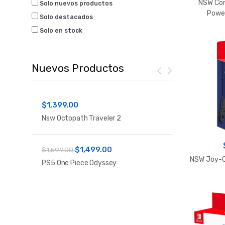
NSW Con
Solo nuevos productos
Power
Solo destacados
Solo en stock
Nuevos Productos
$1,399.00
$1
$1,399.00
Nsw Octopath Traveler 2
PS4 One Pie
$1,499.00
$249.00
$1,599.00
NSW Joy-Co
PS5 One Piece Odyssey
Xbox Series 
C