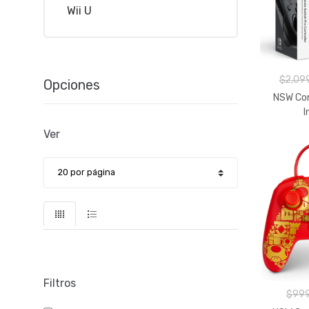
Wii U
$2,09
Opciones
NSW Cont
I
Ver
Filtros
$999