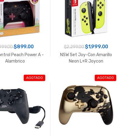
$899.00
$1,999.00
999.00
$2,299.00
ntrol Peach Power A -
NSW Set Joy-Con Amarillo
Alambrico
Neon L+R Joycon
AGOTADO
AGOTADO