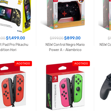
$1,499.00
$899.00
.00
$999.00
$
t Pad Pro Pikachu
NSW Control Negro Mario
NSW Co
dition Hori
Power A - Alambrico
AGOTADO
AGOTADO