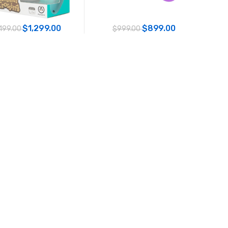
$1,299.00
$899.00
499.00
$999.00
ntrol Animal Crossing
NSW Control Core Morado Nyko
er A - Inalámbrico
- Inalambrico
AGOTADO
AGOTADO
$1,299.00
$1,599.00
499.00
$1,799.00
ntrol Graffiti Pikachu
NSW Control Inalambrico
wer A - Inlambrico
Afterglow