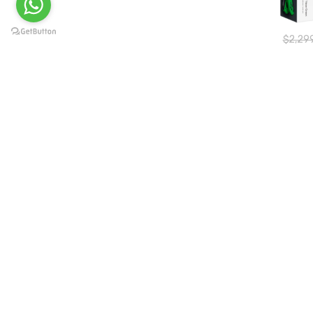
$2,29
NSW Set J
L
$1,49
NSW Con
Power 