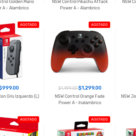
trol Golden Mario
NSW Control Pikachu Attack
NSW Co
 A - Alambrico
Power A - Alambrico
AGOTADO
AGOTADO
,299.00
$999.00
ce Odyssey
NSW Oled Carcasa
$999.00
$1,299.00
$1,499.00
$99.00
n Gris Izquierdo (L)
NSW Control Orange Fade
NSW Joy
X|S Centro de Carga USB-
Xbox Series X|S Tapa Control Blanco
Power A - Inalambrico
AGOTADO
AGOTADO