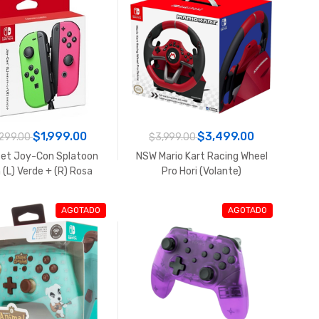
$1,999.00
$3,499.00
299.00
$3,999.00
et Joy-Con Splatoon
NSW Mario Kart Racing Wheel
 (L) Verde + (R) Rosa
Pro Hori (Volante)
Joycon
AGOTADO
AGOTADO