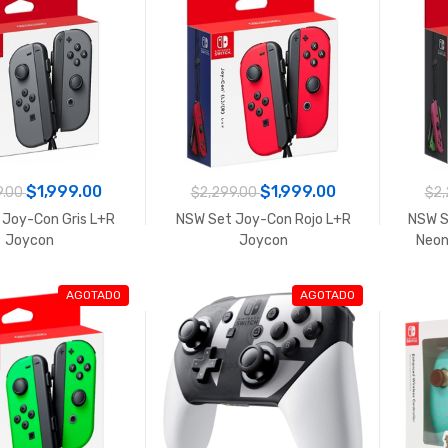
$1,999.00
$1,999.00
9.00
$2,299.00
$2,
 Joy-Con Gris L+R
NSW Set Joy-Con Rojo L+R
NSW S
Joycon
Joycon
Neon
AGOTADO
AGOTADO