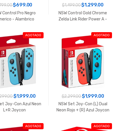
$699.00
$1,299.00
799.00
$1,499.00
 Control Pro Negro
NSW Control Gold Chrome
nerico - Alambrico
Zelda Link Rider Power A -
Inalambrico
AGOTADO
AGOTADO
$1,999.00
$1,999.00
299.00
$2,299.00
et Joy-Con Azul Neon
NSW Set Joy-Con (L) Dual
L+R Joycon
Neon Rojo + (R) Azul Joycon
AGOTADO
AGOTADO