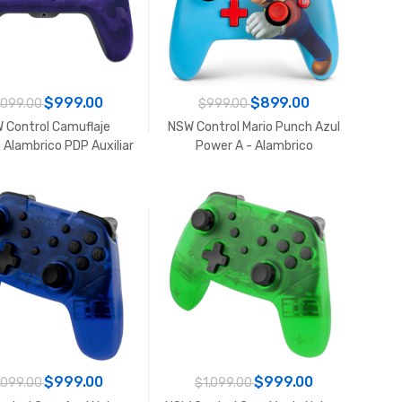
$999.00
$899.00
,099.00
$999.00
 Control Camuflaje
NSW Control Mario Punch Azul
 Alambrico PDP Auxiliar
Power A - Alambrico
P/Audifonos
$999.00
$999.00
,099.00
$1,099.00