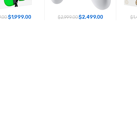
$1,999.00
$2,499.00
9.00
$2,999.00
$1,
oy-Con Verde Neon
NSW Control Pro Super Smash
NSW Co
+R Joycon
Bros Edition - Inalambrico
Pow
AGOTADO
AGOTADO
$1,299.00
$1,299.00
9.00
$1,499.00
$1,
trol Negro y Rojo
NSW Control Princess Zelda
NSW Co
A - Inalambrico
Power A - Inalambrico
Po